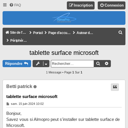
FAQ
Inscription
Connexion
R
Site de l'association
Portail
Page d'accueil du forum
Autour d'AlmaPro
E
Périphériques et matériel
C
tablette surface microsoft
H
E
Rechercher
Recherche
Répondre
R
1 Message • Page
1
Sur
1
C
H
Betti patrick
E
tablette surface microsoft
R
M
sam. 15 juin 2024 10:02
e
s
Bonjour,
s
a
Savez vous si Almopro peut s'installer sur tablette surface de
g
Microsoft.
e