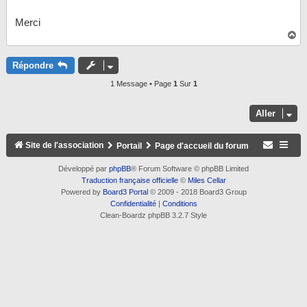
Merci
H
a
u
t
Répondre
1 Message • Page
1
Sur
1
Aller
Site de l'association
Portail
Page d'accueil du forum
Développé par
phpBB
® Forum Software © phpBB Limited
Traduction française officielle
©
Miles Cellar
Powered by
Board3 Portal
© 2009 - 2018 Board3 Group
Confidentialité
|
Conditions
Clean-Boardz phpBB 3.2.7 Style