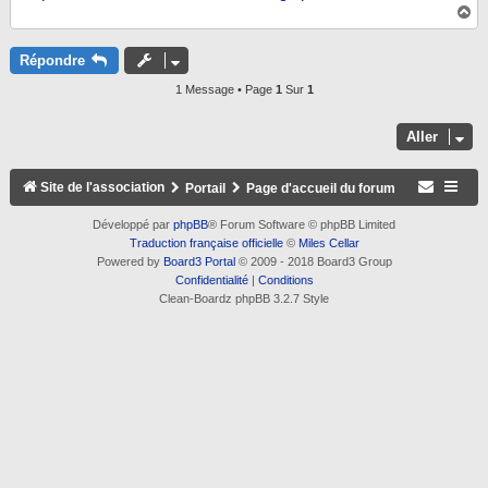
H
a
u
t
Répondre
1 Message • Page
1
Sur
1
Aller
Site de l'association
Portail
Page d'accueil du forum
Développé par
phpBB
® Forum Software © phpBB Limited
Traduction française officielle
©
Miles Cellar
Powered by
Board3 Portal
© 2009 - 2018 Board3 Group
Confidentialité
|
Conditions
Clean-Boardz phpBB 3.2.7 Style