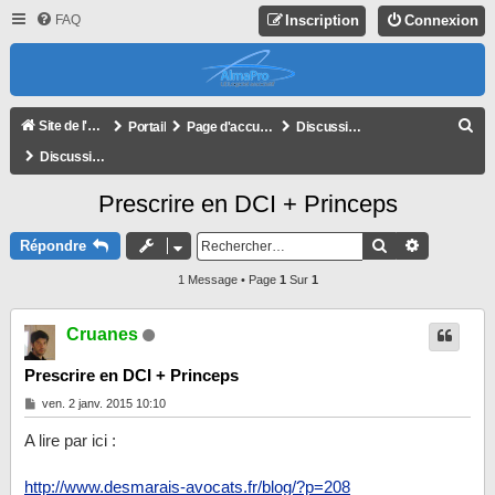
FAQ
Inscription
Connexion
R
Site de l'association
Portail
Page d'accueil du forum
Discussions libres
E
Discussions libres
C
Prescrire en DCI + Princeps
H
E
Rechercher
Recherche
Répondre
R
1 Message • Page
1
Sur
1
C
H
Cruanes
E
Prescrire en DCI + Princeps
R
M
ven. 2 janv. 2015 10:10
e
s
A lire par ici :
s
a
g
http://www.desmarais-avocats.fr/blog/?p=208
e