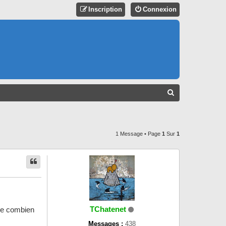
Inscription
Connexion
R
E
C
H
1 Message • Page
1
Sur
1
E
R
C
H
E
TChatenet
née combien
R
Messages :
438