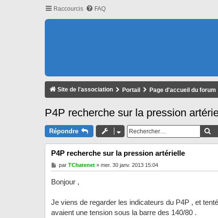
Raccourcis
FAQ
Site de l'association
Portail
Page d'accueil du forum
P4P recherche sur la pression artérie
Re
Répondre
P4P recherche sur la pression artérielle
M
par
TChatenet
»
mer. 30 janv. 2013 15:04
e
s
Bonjour ,
s
a
g
Je viens de regarder les indicateurs du P4P , et te
e
avaient une tension sous la barre des 140/80 .