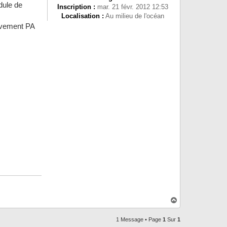
dule de
Inscription :
mar. 21 févr. 2012 12:53
Localisation :
Au milieu de l'océan
tivement PA
H
a
u
1 Message • Page
1
Sur
1
t