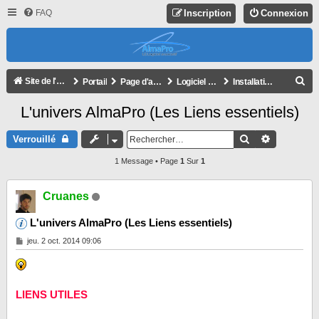
FAQ
Inscription
Connexion
R
Site de l'association
Portail
Page d'accueil du forum
Logiciel AlmaPro
Installation, déblocage
E
L'univers AlmaPro (Les Liens essentiels)
C
H
Rechercher
Recherche
Verrouillé
E
1 Message • Page
1
Sur
1
R
C
Cruanes
H
L'univers AlmaPro (Les Liens essentiels)
E
M
jeu. 2 oct. 2014 09:06
R
e
s
s
a
g
LIENS UTILES
e