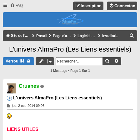
FAQ
Inscription
Connexion
R
Site de l'association
Portail
Page d'accueil du forum
Logiciel AlmaPro
Installation, déblocage
E
L'univers AlmaPro (Les Liens essentiels)
C
H
Rechercher
Recherche
Verrouillé
E
1 Message • Page
1
Sur
1
R
C
Cruanes
H
L'univers AlmaPro (Les Liens essentiels)
E
M
jeu. 2 oct. 2014 09:06
R
e
s
s
a
g
LIENS UTILES
e