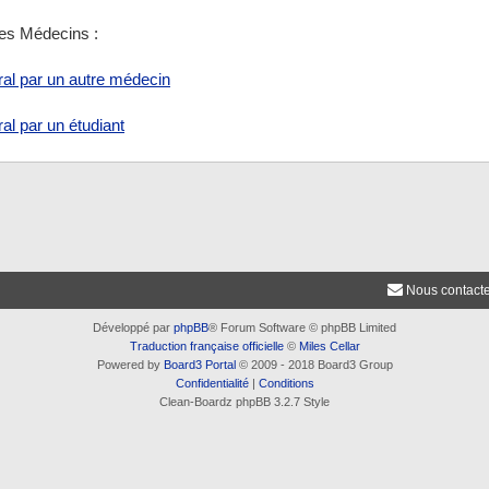
des Médecins :
ral par un autre médecin
al par un étudiant
Nous contact
Développé par
phpBB
® Forum Software © phpBB Limited
Traduction française officielle
©
Miles Cellar
Powered by
Board3 Portal
© 2009 - 2018 Board3 Group
Confidentialité
|
Conditions
Clean-Boardz phpBB 3.2.7 Style