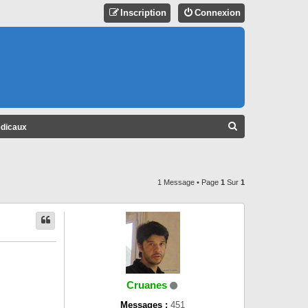
Inscription
Connexion
R
édicaux
E
C
H
1 Message • Page
1
Sur
1
E
R
C
H
E
Cruanes
R
Messages :
451