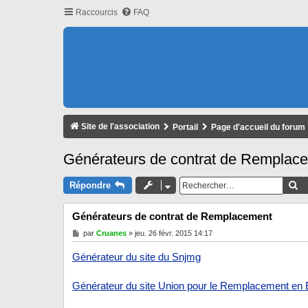
Raccourcis
FAQ
Site de l'association
Portail
Page d'accueil du forum
Générateurs de contrat de Remplac
Re
Répondre
Générateurs de contrat de Remplacement
M
par
Cruanes
»
jeu. 26 févr. 2015 14:17
e
s
Générateur du site du Snjmg
s
a
g
Générateur du site Union pour le Remplacement en 
e