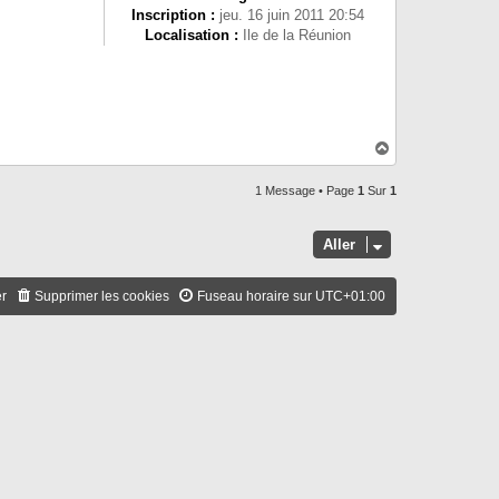
Inscription :
jeu. 16 juin 2011 20:54
Localisation :
Ile de la Réunion
H
a
u
1 Message • Page
1
Sur
1
t
Aller
er
Supprimer les cookies
Fuseau horaire sur
UTC+01:00