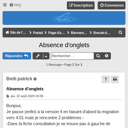
FAQ
Inscription
Connexion
R
Site de l'association
Portail
Page d'accueil du forum
Bienvenue !
Besoin d'aide ?
E
Absence d'onglets
C
H
Rechercher
Recherche
Répondre
E
1 Message • Page
1
Sur
1
R
C
Betti patrick
H
Absence d'onglets
E
M
jeu. 22 août 2024 19:39
R
e
s
Bonjour,
s
a
Je passe (enfin) à la version 4 en faisant d'abord la migration
g
vers 4.01 mais je rencontre 2 problèmes :
e
-Dans la fiche consultation je ne trouve pas à gauche de