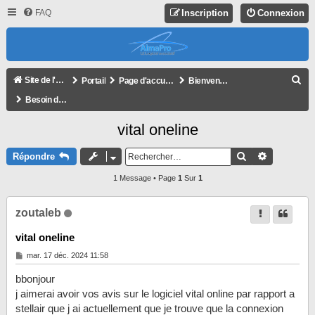
FAQ
Inscription
Connexion
R
Site de l'association
Portail
Page d'accueil du forum
Bienvenue !
E
Besoin d'aide ?
C
vital oneline
H
E
Rechercher
Recherche
Répondre
R
1 Message • Page
1
Sur
1
C
H
zoutaleb
E
vital oneline
R
M
mar. 17 déc. 2024 11:58
e
s
bbonjour
s
a
j aimerai avoir vos avis sur le logiciel vital online par rapport a
g
stellair que j ai actuellement que je trouve que la connexion
e