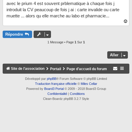
avec le prium 4 est souvent prblematique à chaque fois j
introduit la CV peaucoup de fois j ai : carte invalide ou carte
muette ... alors qu elle marche au labo et pharmacie...
H
a
u
t
Répondre
1 Message • Page
1
Sur
1
Aller
Site de l'association
Portail
Page d'accueil du forum
Développé par
phpBB
® Forum Software © phpBB Limited
Traduction française officielle
©
Miles Cellar
Powered by
Board3 Portal
© 2009 - 2018 Board3 Group
Confidentialité
|
Conditions
Clean-Boardz phpBB 3.2.7 Style